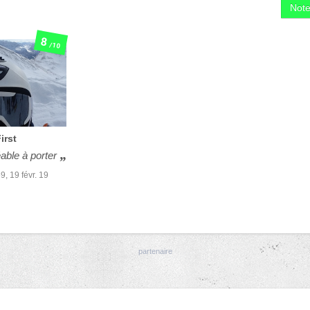
Not
8
/10
irst
able à porter
59,
19 févr. 19