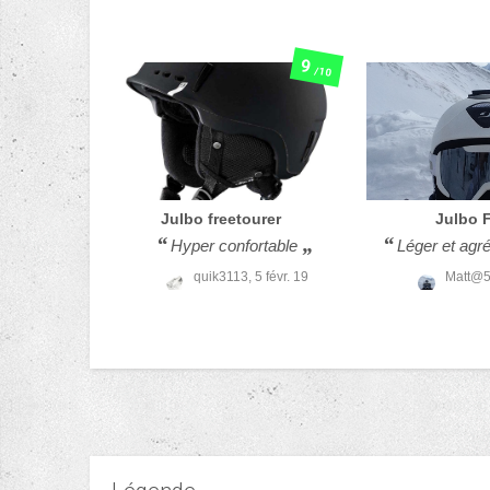
9
/10
Julbo
freetourer
Julbo
F
Hyper confortable
Léger et agré
quik3113,
5 févr. 19
Matt@