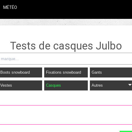
MÉTÉO
Tests de casques Julbo
Boots snowboard
Fixations snowboard
Gants
Vestes
Casques
Autres