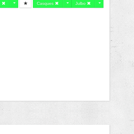
e
Casques
Julbo