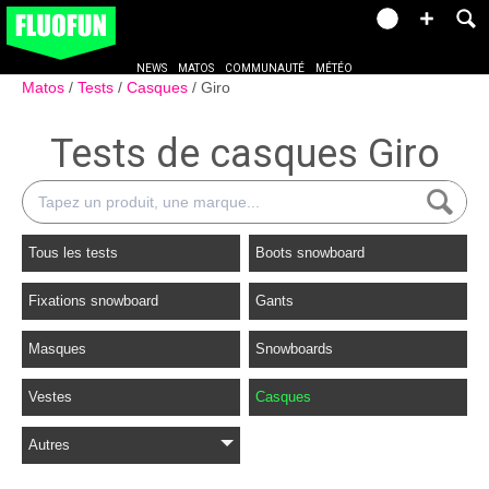
NEWS
MATOS
COMMUNAUTÉ
MÉTÉO
Matos
Tests
Casques
Giro
Tests de casques Giro
Tous les tests
Boots snowboard
Fixations snowboard
Gants
Masques
Snowboards
Vestes
Casques
Autres