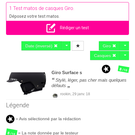
1 Test matos de casques Giro.
Déposez votre test matos.
Rédiger un test
Date (inversé)
Giro
Casques
8
/10
Giro
Surface s
Stylé, léger, pas cher mais quelques
défauts
rookin,
29 janv. 18
Légende
= Avis sélectionné par la rédaction
= La note donnée par le testeur
8
/10