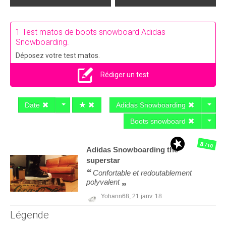
1 Test matos de boots snowboard Adidas
Snowboarding.
Déposez votre test matos.
Rédiger un test
Date
Adidas Snowboarding
Boots snowboard
8
/10
Adidas Snowboarding
the
superstar
Confortable et redoutablement
polyvalent
Yohann68,
21 janv. 18
Légende