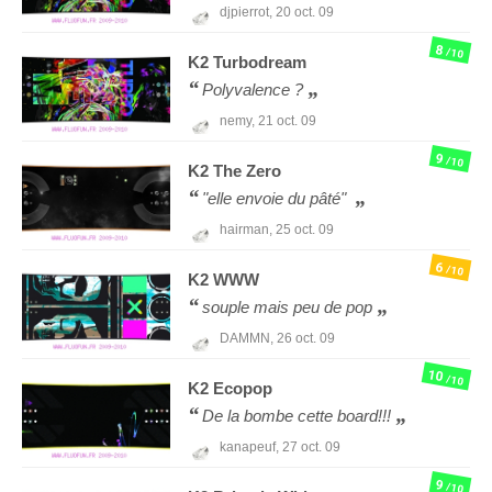
djpierrot,
20 oct. 09
8
/10
K2
Turbodream
Polyvalence ?
nemy,
21 oct. 09
9
/10
K2
The Zero
"elle envoie du pâté"
hairman,
25 oct. 09
6
/10
K2
WWW
souple mais peu de pop
DAMMN,
26 oct. 09
10
/10
K2
Ecopop
De la bombe cette board!!!
kanapeuf,
27 oct. 09
9
/10