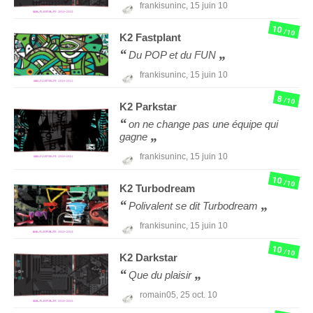
frankisuninc,
15 juin 10
10
/10
K2
Fastplant
Du POP et du FUN
frankisuninc,
15 juin 10
8
/10
K2
Parkstar
on ne change pas une équipe qui
gagne
frankisuninc,
15 juin 10
10
/10
K2
Turbodream
Polivalent se dit Turbodream
frankisuninc,
15 juin 10
10
/10
K2
Darkstar
Que du plaisir
romain05,
25 oct. 10