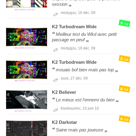
session
mickygzu,
16 déc. 09
9
/10
K2
Turbodream Wide
Meilleur test du Wkd avec petit
passage en peuf
mickygzu,
16 déc. 09
5
/10
K2
Turbodream Wide
mouais bof bien mais pas top
soze,
27 déc. 09
6
/10
K2
Believer
Le mieux est l'ennemi du bien
frankisuninc,
15 juin 10
6
/10
K2
Darkstar
Saine mais pas joueuse