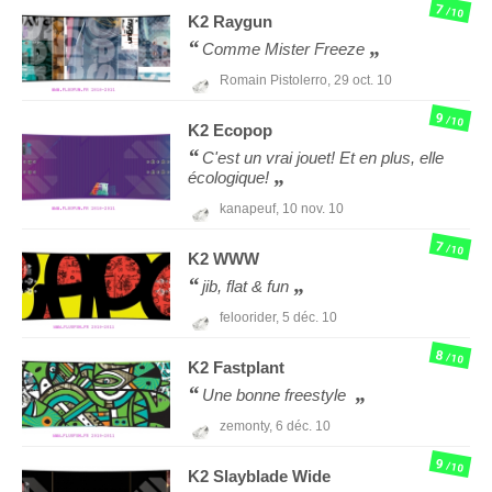
7
/10
K2
Raygun
Comme Mister Freeze
Romain Pistolerro,
29 oct. 10
9
/10
K2
Ecopop
C'est un vrai jouet! Et en plus, elle
écologique!
kanapeuf,
10 nov. 10
7
/10
K2
WWW
jib, flat & fun
feloorider,
5 déc. 10
8
/10
K2
Fastplant
Une bonne freestyle
zemonty,
6 déc. 10
9
/10
K2
Slayblade Wide