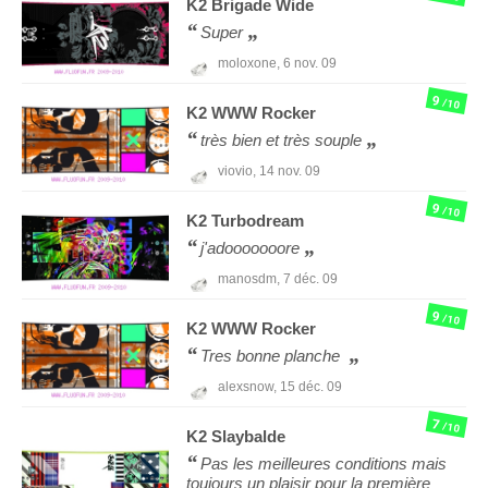
K2
Brigade Wide
Super
moloxone,
6 nov. 09
9
/10
K2
WWW Rocker
très bien et très souple
viovio,
14 nov. 09
9
/10
K2
Turbodream
j'adooooooore
manosdm,
7 déc. 09
9
/10
K2
WWW Rocker
Tres bonne planche
alexsnow,
15 déc. 09
7
/10
K2
Slaybalde
Pas les meilleures conditions mais
toujours un plaisir pour la première