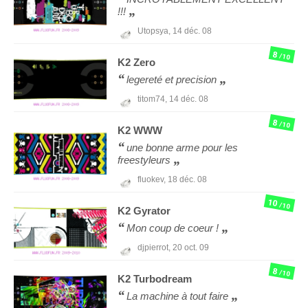
!!!
Utopsya,
14 déc. 08
8
/10
K2
Zero
legereté et precision
titom74,
14 déc. 08
8
/10
K2
WWW
une bonne arme pour les
freestyleurs
fluokev,
18 déc. 08
10
/10
K2
Gyrator
Mon coup de coeur !
djpierrot,
20 oct. 09
8
/10
K2
Turbodream
La machine à tout faire