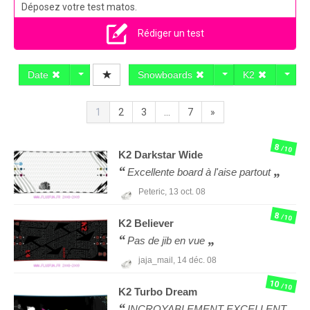
Déposez votre test matos.
Rédiger un test
Date
Snowboards
K2
1
2
3
...
7
»
8
/10
K2
Darkstar Wide
Excellente board à l'aise partout
Peteric,
13 oct. 08
8
/10
K2
Believer
Pas de jib en vue
jaja_mail,
14 déc. 08
10
/10
K2
Turbo Dream
INCROYABLEMENT EXCELLENT