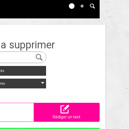
a supprimer
nts
res
Rédiger un test