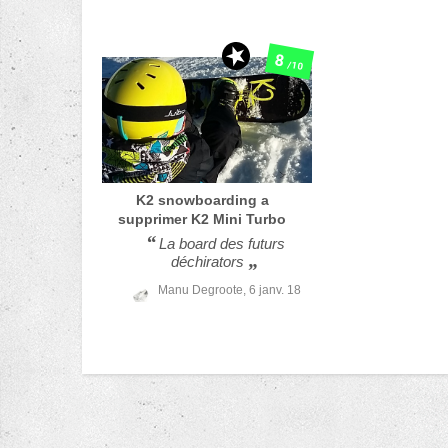
8
/10
K2 snowboarding a
supprimer
K2 Mini Turbo
La board des futurs
déchirators
Manu Degroote,
6 janv. 18