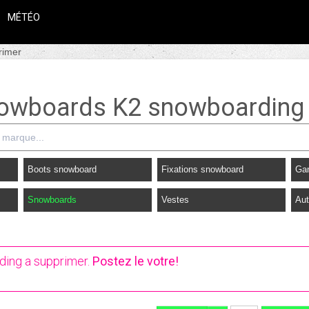
MÉTÉO
rimer
nowboards K2 snowboarding 
Boots snowboard
Fixations snowboard
Ga
Snowboards
Vestes
Aut
ing a supprimer.
Postez le votre!