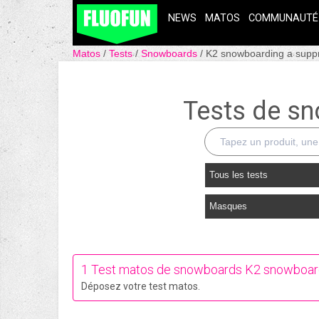
NEWS
MATOS
COMMUNAUTÉ
Matos
Tests
Snowboards
K2 snowboarding a supp
Tests de s
Tous les tests
Masques
1 Test matos de snowboards K2 snowboard
Déposez votre test matos.