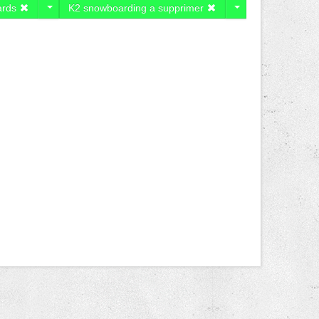
ards
K2 snowboarding a supprimer