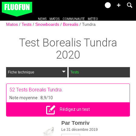
NEWS
MATOS
COMMUNAUTÉ
MÉTÉO
Matos
Tests
Snowboards
Borealis
Tundra
Test
Borealis Tundra
2020
Fiche technique
Tests
52
Tests Borealis Tundra.
Note moyenne : 8,9/10
Rédigez un test
Par
Tomriv
Le 31 décembre 2019