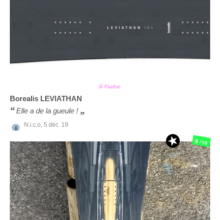
Borealis
LEVIATHAN
Elle a de la gueule !
N.i.c.o,
5 déc. 19
9
/10