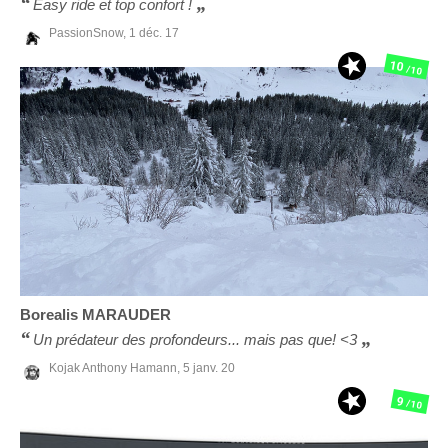
Easy ride et top confort !
PassionSnow,
1 déc. 17
10
/10
Borealis
MARAUDER
Un prédateur des profondeurs... mais pas que! <3
Kojak Anthony Hamann,
5 janv. 20
9
/10