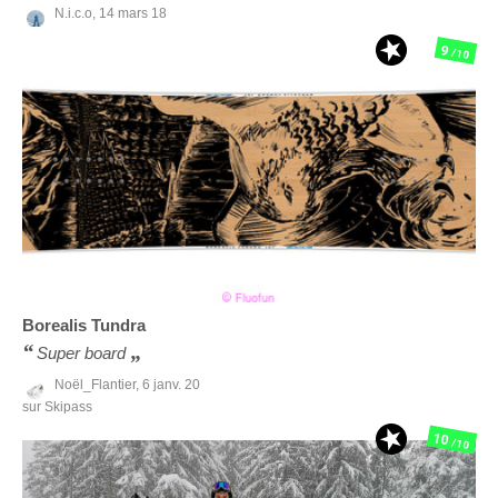
N.i.c.o,
14 mars 18
9
/10
Borealis
Tundra
Super board
Noël_Flantier,
6 janv. 20
sur Skipass
10
/10