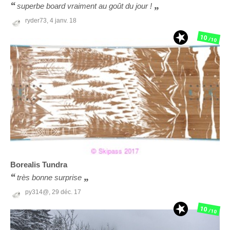
superbe board vraiment au goût du jour !
ryder73,
4 janv. 18
10
/10
Borealis
Tundra
très bonne surprise
py314@,
29 déc. 17
10
/10