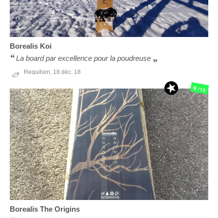
Borealis
Koi
La board par excellence pour la poudreuse
Requiben,
18 déc. 18
9
/10
Borealis
The Origins