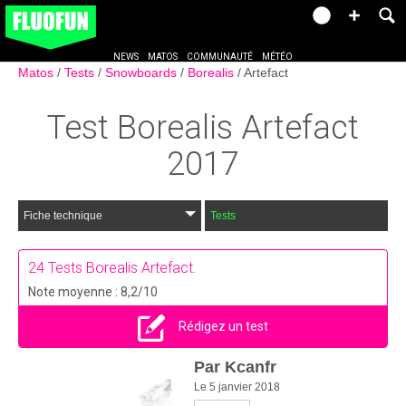
NEWS
MATOS
COMMUNAUTÉ
MÉTÉO
Matos
Tests
Snowboards
Borealis
Artefact
Test
Borealis Artefact
2017
Fiche technique
Tests
24
Tests Borealis Artefact.
Note moyenne : 8,2/10
Rédigez un test
Par
Kcanfr
Le 5 janvier 2018