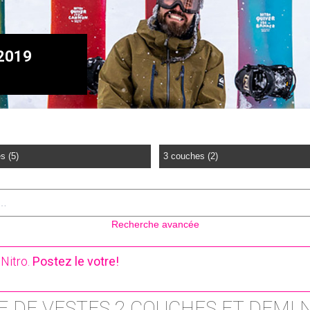
 2019
s (5)
3 couches (2)
Recherche avancée
Nitro.
Postez le votre!
E DE VESTES 2 COUCHES ET DEMI 