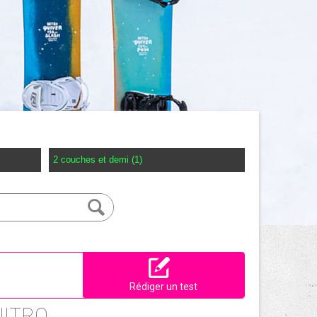
2 couches et demi (1)
Rédiger un test
NITRO