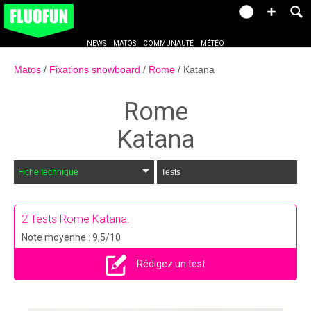
NEWS
MATOS
COMMUNAUTÉ
MÉTÉO
Matos
Fixations snowboard
Rome
Katana
Rome
Katana
Fiche technique
Tests
2
Tests Rome Katana.
Note moyenne : 9,5/10
Rédigez un test