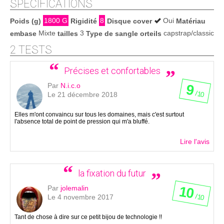
SPÉCIFICATIONS
1800 G
8
Oui
Poids (g)
Rigidité
Disque cover
Matériau
Mixte
3
capstrap/classic
embase
tailles
Type de sangle orteils
2 TESTS
Précises et confortables
Par
N.i.c.o
9
/ 10
Le 21 décembre 2018
Elles m'ont convaincu sur tous les domaines, mais c'est surtout
l'absence total de point de pression qui m'a bluffé.
Lire l'avis
la fixation du futur
10
Par
jolemalin
/ 10
Le 4 novembre 2017
Tant de chose à dire sur ce petit bijou de technologie !!