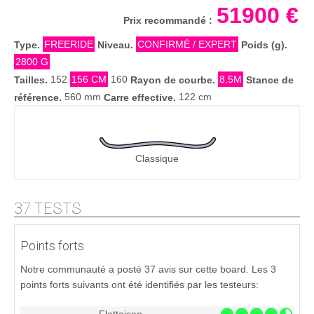
51900 €
Prix recommandé :
FREERIDE
CONFIRMÉ / EXPERT
Type.
Niveau.
Poids (g).
2800 G
152
156 CM
160
8,5M
Tailles.
Rayon de courbe.
Stance de
560 mm
122 cm
référence.
Carre effective.
Classique
37 TESTS
Points forts
Notre communauté a posté 37 avis sur cette board. Les 3
points forts suivants ont été identifiés par les testeurs: