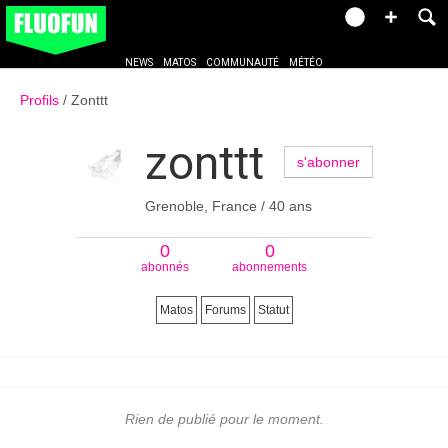
NEWS
MATOS
COMMUNAUTÉ
MÉTÉO
Profils
Zonttt
zonttt
s'abonner
Grenoble, France / 40 ans
0
0
abonnés
abonnements
Matos
Forums
Statut
Rien de publié pour le moment.