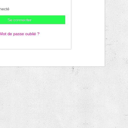
necté
Se connecter
Mot de passe oublié ?