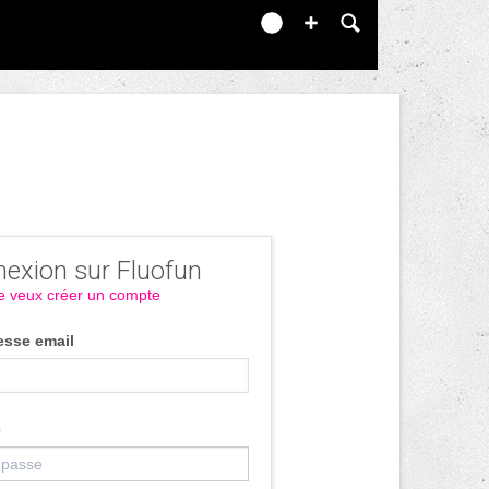
exion sur Fluofun
e veux créer un compte
esse email
e