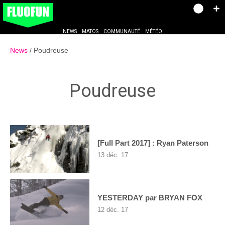
NEWS
MATOS
COMMUNAUTÉ
MÉTÉO
News
Poudreuse
Poudreuse
[Full Part 2017] : Ryan Paterson
13 déc. 17
YESTERDAY par BRYAN FOX
12 déc. 17