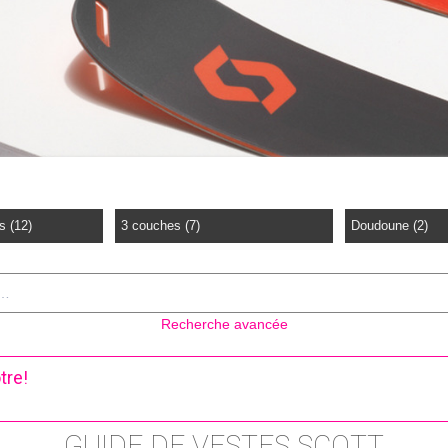
s (12)
3 couches (7)
Doudoune (2)
Recherche avancée
tre!
GUIDE DE VESTES SCOTT