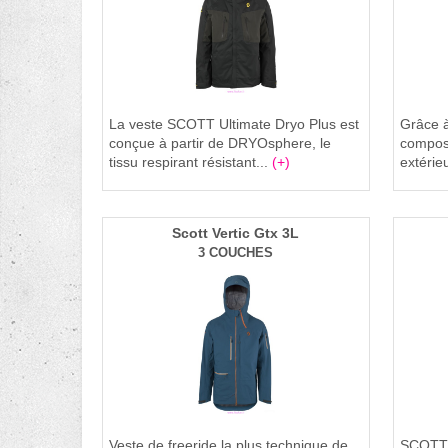
La veste SCOTT Ultimate Dryo Plus est
Grâce à
conçue à partir de DRYOsphere, le
composé
tissu respirant résistant...
(+)
extéri
Scott Vertic Gtx 3L
3 COUCHES
Veste de freeride la plus technique de
SCOTT c