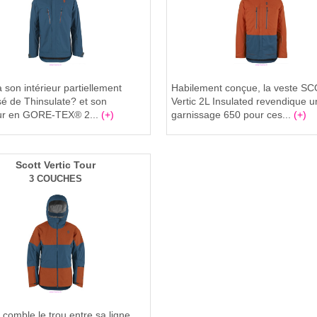
 son intérieur partiellement
Habilement conçue, la veste S
 de Thinsulate? et son
Vertic 2L Insulated revendique u
eur en GORE-TEX® 2...
(+)
garnissage 650 pour ces...
(+)
Scott Vertic Tour
3 COUCHES
omble le trou entre sa ligne