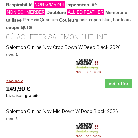
NON G/M²/24H
Respirabilité
Imperméabilité
NON SCHMERBER
ALLIED FEATHER
Doublure
Membrane
Pertex® Quantum
noir, copen blue, bordeaux
utilisée
Couleurs
ajusté
coupe
OÙ ACHETER SALOMON OUTLINE
Salomon
Outline Nov Crop Down W Deep Black 2026
noir, L
Produit en stock
299,90 €
voir offre
149,90 €
Livraison gratuite
Salomon
Outline Nov Mid Down W Deep Black 2026
noir, L
Produit en stock