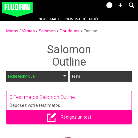
NEWS
MATOS
COMMUNAUTÉ
MÉTÉO
Matos
Vestes
Salomon
Doudoune
Outline
Salomon
Outline
Fiche technique
Tests
0
Test matos Salomon Outline.
Déposez votre test matos.
Rédigez un test