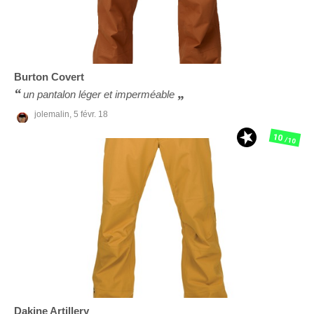
Burton
Covert
un pantalon léger et imperméable
jolemalin,
5 févr. 18
10
/10
Dakine
Artillery