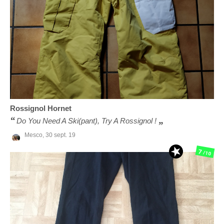
Rossignol
Hornet
Do You Need A Ski(pant), Try A Rossignol !
Mesco,
30 sept. 19
7
/10