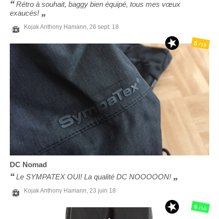
Rétro à souhait, baggy bien équipé, tous mes vœux
exaucés!
Kojak Anthony Hamann,
26 sept. 18
5
/10
DC
Nomad
Le SYMPATEX OUI! La qualité DC NOOOOON!
Kojak Anthony Hamann,
23 juin 18
9
/10