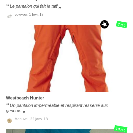
Le pantalon qui fait le taff
yowyow,
1 févr. 18
7
/10
Westbeach
Hunter
Un pantalon imperméable et respirant resserré aux
genoux.
Manuval,
22 janv. 18
10
/10