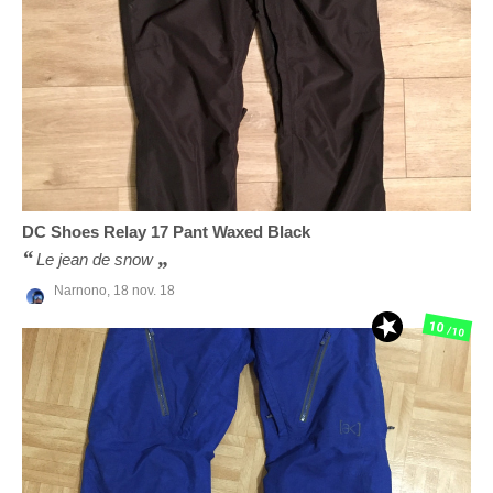
DC Shoes
Relay 17 Pant Waxed Black
Le jean de snow
Narnono,
18 nov. 18
10
/10