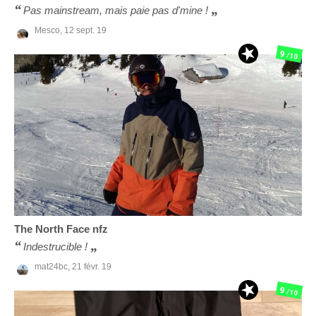
Pas mainstream, mais paie pas d'mine !
Mesco,
12 sept. 19
9
/10
The North Face
nfz
Indestrucible !
mat24bc,
21 févr. 19
9
/10