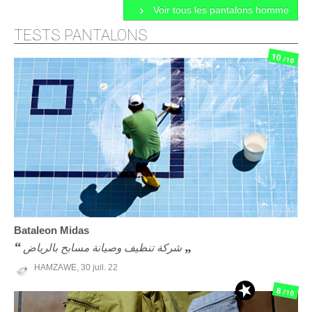
Voir tous les pantalons homme
TESTS PANTALONS
10
/10
Bataleon
Midas
شركة تنظيف وصيانة مسابح بالرياض
HAMZAWE,
30 juil. 22
8
/10