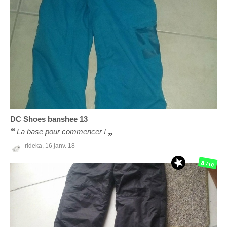
DC Shoes
banshee 13
La base pour commencer !
rideka,
16 janv. 18
8
/10