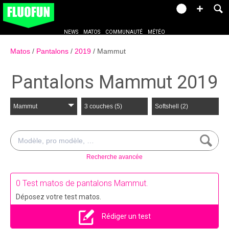
NEWS
MATOS
COMMUNAUTÉ
MÉTÉO
Matos
Pantalons
2019
Mammut
Pantalons Mammut 2019
Mammut
3 couches (5)
Softshell (2)
Recherche avancée
0 Test matos de pantalons Mammut.
Déposez votre test matos.
Rédiger un test