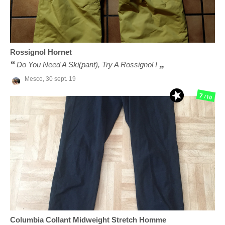
Rossignol
Hornet
Do You Need A Ski(pant), Try A Rossignol !
Mesco,
30 sept. 19
7
/10
Columbia
Collant Midweight Stretch Homme