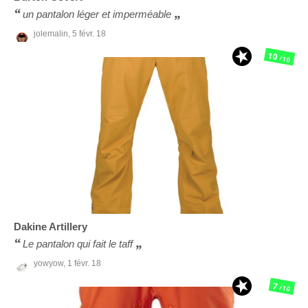
un pantalon léger et imperméable
jolemalin,
5 févr. 18
10
/10
Dakine
Artillery
Le pantalon qui fait le taff
yowyow,
1 févr. 18
7
/10