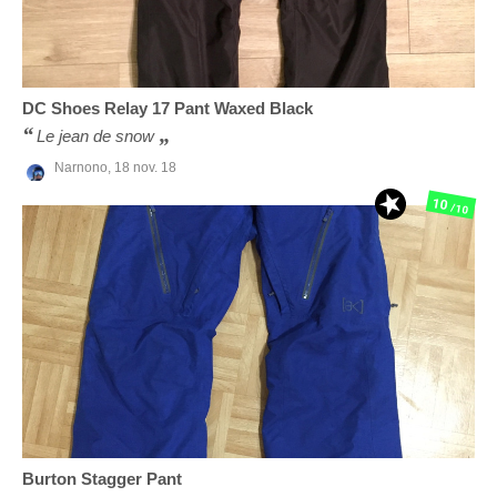
DC Shoes
Relay 17 Pant Waxed Black
Le jean de snow
Narnono,
18 nov. 18
10
/10
Burton
Stagger Pant