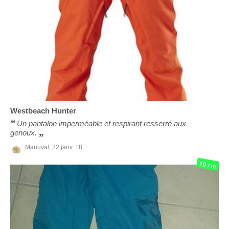
Westbeach
Hunter
Un pantalon imperméable et respirant resserré aux
genoux.
Manuval,
22 janv. 18
10
/10