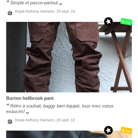
Simple et passe-partout
Kojak Anthony Hamann,
28 sept. 18
9
/10
Burton
hellbrook pant
Rétro à souhait, baggy bien équipé, tous mes vœux
exaucés!
Kojak Anthony Hamann,
26 sept. 18
5
/10