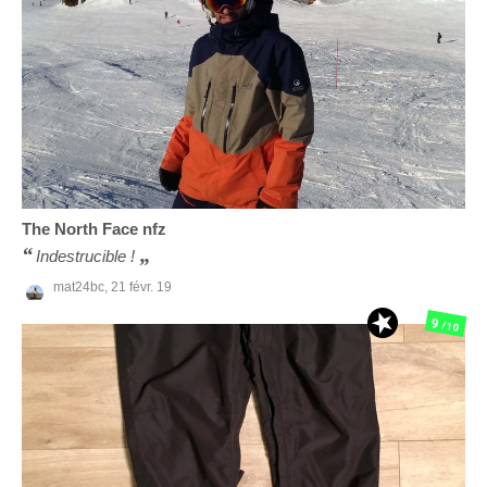
The North Face
nfz
Indestrucible !
mat24bc,
21 févr. 19
9
/10