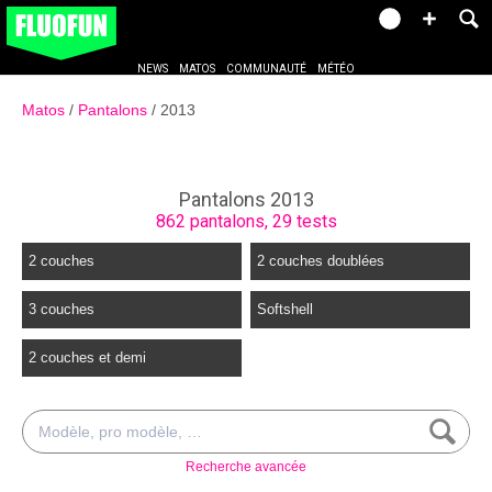
NEWS
MATOS
COMMUNAUTÉ
MÉTÉO
Matos
Pantalons
2013
Pantalons 2013
862 pantalons, 29 tests
2 couches
2 couches doublées
3 couches
Softshell
2 couches et demi
Recherche avancée