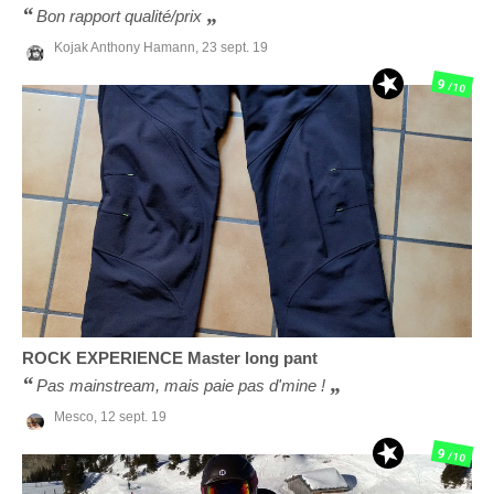
Bon rapport qualité/prix
Kojak Anthony Hamann,
23 sept. 19
9
/10
ROCK EXPERIENCE
Master long pant
Pas mainstream, mais paie pas d'mine !
Mesco,
12 sept. 19
9
/10