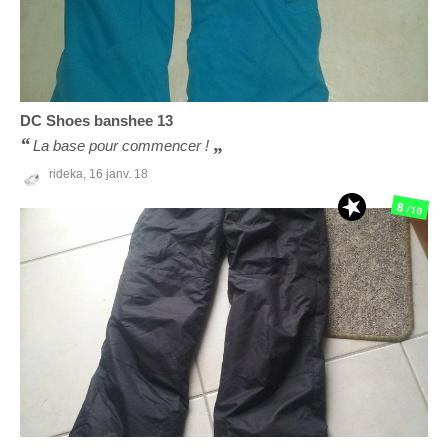
DC Shoes
banshee 13
La base pour commencer !
rideka,
16 janv. 18
8
/10