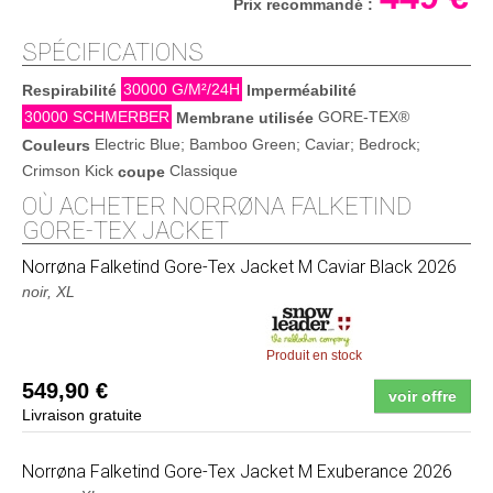
Prix recommandé :
SPÉCIFICATIONS
30000 G/M²/24H
Respirabilité
Imperméabilité
30000 SCHMERBER
GORE-TEX®
Membrane utilisée
Electric Blue; Bamboo Green; Caviar; Bedrock;
Couleurs
Crimson Kick
Classique
coupe
OÙ ACHETER NORRØNA FALKETIND
GORE-TEX JACKET
Norrøna
Falketind Gore-Tex Jacket M Caviar Black 2026
noir, XL
Produit en stock
549,90 €
voir offre
Livraison gratuite
Norrøna
Falketind Gore-Tex Jacket M Exuberance 2026