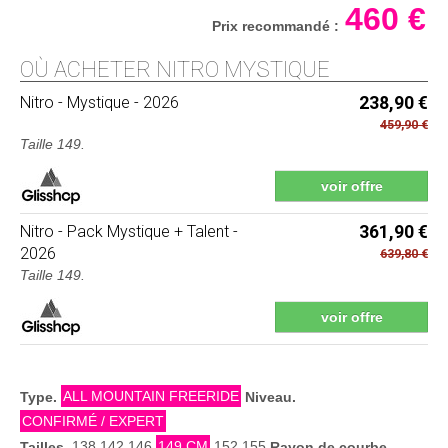
460 €
Prix recommandé :
OÙ ACHETER NITRO MYSTIQUE
Nitro
- Mystique - 2026
238,90 €
459,90 €
Taille 149.
voir offre
Nitro
- Pack Mystique + Talent -
361,90 €
2026
639,80 €
Taille 149.
voir offre
ALL MOUNTAIN FREERIDE
Type.
Niveau.
CONFIRMÉ / EXPERT
138 142 146
149 CM
152 155
Tailles.
Rayon de courbe.