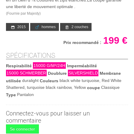
une liberté de mouvement optimale .
(Fournie par Majesty)
2015
hommes
2 couches
199 €
Prix recommandé :
SPÉCIFICATIONS
15000 G/M²/24H
Respirabilité
Imperméabilité
15000 SCHMERBER
SILVERSHIELD
Doublure
Membrane
duralight
black white turquoise, Red White
utilisée
Couleurs
Shattered, turquoise black rainbow, Yellow
Classique
coupe
Pantalon
Type
Connectez-vous pour laisser un
commentaire
Se connecter