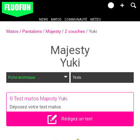
NEWS
MATOS
COMMUNAUTÉ
MÉTÉO
Matos
Pantalons
Majesty
2 couches
Yuki
Majesty
Yuki
Fiche technique
Tests
0
Test matos Majesty Yuki.
Déposez votre test matos.
Rédigez un test