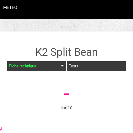
MÉTÉO
K2
Split Bean
Fiche technique
Tests
-
sur
10
e!