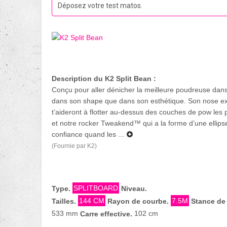
Déposez votre test matos.
Description du K2 Split Bean :
Conçu pour aller dénicher la meilleure poudreuse dans 
dans son shape que dans son esthétique. Son nose exa
t’aideront à flotter au-dessus des couches de pow les 
et notre rocker Tweakend™ qui a la forme d’une ellipse,
confiance quand les ...
(Fournie par K2)
SPLITBOARD
Type.
Niveau.
144 CM
7.5M
Tailles.
Rayon de courbe.
Stance de 
533 mm
102 cm
Carre effective.