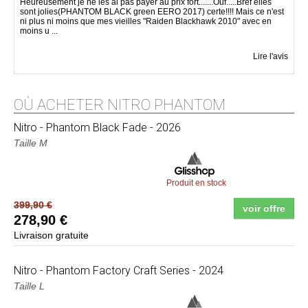
Heureusement je ne les ai pas payer au prix fort.......Ouf.....Bref elles
sont jolies(PHANTOM BLACK green EERO 2017) certe!!!! Mais ce n'est
ni plus ni moins que mes vieilles "Raiden Blackhawk 2010" avec en
moins u ...
Lire l'avis
OÙ ACHETER NITRO PHANTOM
Nitro
- Phantom Black Fade - 2026
Taille M
Produit en stock
399,90 €
voir offre
278,90 €
Livraison gratuite
Nitro
- Phantom Factory Craft Series - 2024
Taille L