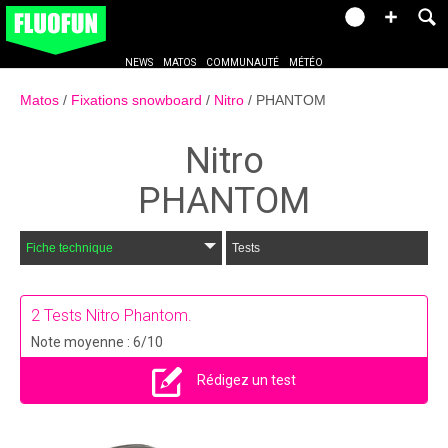
NEWS
MATOS
COMMUNAUTÉ
MÉTÉO
Matos
Fixations snowboard
Nitro
PHANTOM
Nitro
PHANTOM
Fiche technique
Tests
2
Tests Nitro Phantom.
Note moyenne : 6/10
Rédigez un test