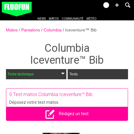
NEWS
MATOS
COMMUNAUTÉ
MÉTÉO
Matos
Pantalons
Columbia
Iceventure™ Bib
Columbia
Iceventure™ Bib
Fiche technique
Tests
0
Test matos Columbia Iceventure™ Bib.
Déposez votre test matos.
Rédigez un test