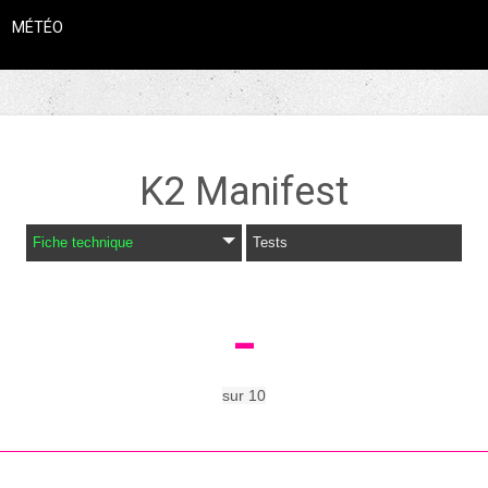
MÉTÉO
K2
Manifest
Fiche technique
Tests
-
sur
10