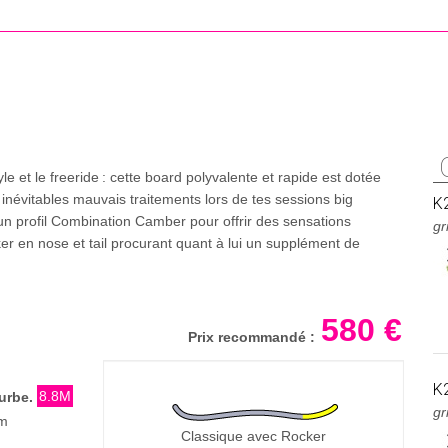
yle et le freeride : cette board polyvalente et rapide est dotée
x inévitables mauvais traitements lors de tes sessions big
K
un profil Combination Camber pour offrir des sensations
gr
cker en nose et tail procurant quant à lui un supplément de
580 €
Prix recommandé :
K
8.8M
urbe.
gr
m
Classique avec Rocker