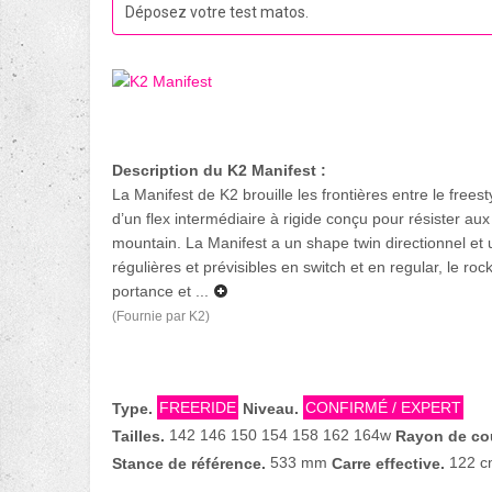
Déposez votre test matos.
Description du K2 Manifest :
La Manifest de K2 brouille les frontières entre le freest
d’un flex intermédiaire à rigide conçu pour résister au
mountain. La Manifest a un shape twin directionnel et 
régulières et prévisibles en switch et en regular, le ro
portance et ...
(Fournie par K2)
FREERIDE
CONFIRMÉ / EXPERT
Type.
Niveau.
142 146 150 154 158 162 164w
Tailles.
Rayon de co
533 mm
122 c
Stance de référence.
Carre effective.