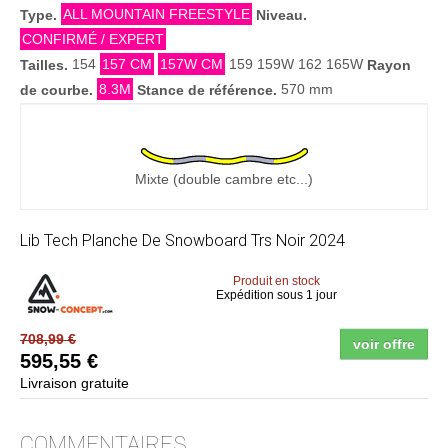
ALL MOUNTAIN FREESTYLE
Type.
Niveau.
CONFIRMÉ / EXPERT
154
157 CM
157W CM
159 159W 162 165W
Tailles.
Rayon
8.3M
570 mm
de courbe.
Stance de référence.
Mixte (double cambre etc...)
Lib Tech
Planche De Snowboard Trs Noir 2024
Produit en stock
Expédition sous 1 jour
708,99 €
voir offre
595,55 €
Livraison gratuite
COMMENTAIRES