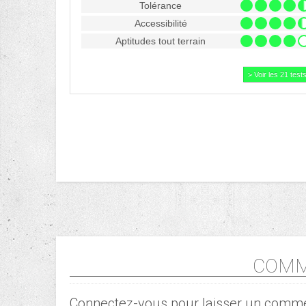
Tolérance
Accessibilité
Aptitudes tout terrain
> Voir les 21 test
COMM
Connectez-vous pour laisser un comme