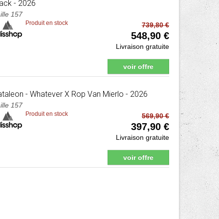
lack - 2026
ille 157
Produit en stock
739,80 €
548,90 €
Livraison gratuite
voir offre
ataleon
- Whatever X Rop Van Mierlo - 2026
ille 157
Produit en stock
569,90 €
397,90 €
Livraison gratuite
voir offre