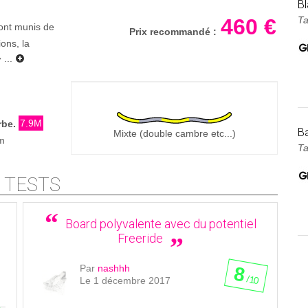
B
460 €
Ta
ont munis de
Prix recommandé :
ons, la
...
7.9M
rbe.
B
Mixte (double cambre etc...)
m
Ta
 TESTS
Board polyvalente avec du potentiel
Freeride
Par
nashhh
8
/ 10
Le 1 décembre 2017