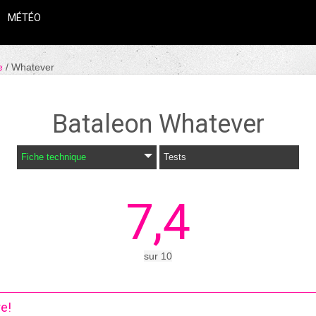
MÉTÉO
le
Whatever
Bataleon
Whatever
Fiche technique
Tests
7,4
sur
10
re!