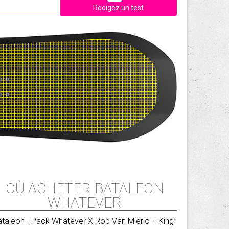
Rédigez un test
OÙ ACHETER BATALEON
WHATEVER
ataleon
- Pack Whatever X Rop Van Mierlo + King