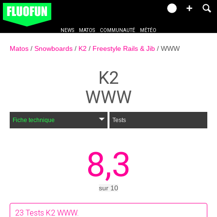
NEWS
MATOS
COMMUNAUTÉ
MÉTÉO
Matos
Snowboards
K2
Freestyle Rails & Jib
WWW
K2
WWW
Fiche technique
Tests
8,3
sur
10
23
Tests K2 WWW.