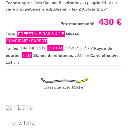
Twin Camber BaselineNoyau peuplierFibre de
Technologie :
verre biaxialeSemelle extrudée en PTex 2000Inserts 2x4
430 €
Prix recommandé :
FREESTYLE RAILS & JIB
Type.
Niveau.
CONFIRMÉ / EXPERT
144 148 151w
152 CM
154w 156 157w
Tailles.
Rayon de
7.7M
533 mm
courbe.
Stance de référence.
Carre effective.
114 cm
Classique avec Rocker
23 TESTS
Points forts