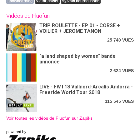
snowboarding
victor daviet
sylvain bourbousson
Vidéos de Fluofun
TRIP ROULETTE - EP 01 - CORSE +
VOILIER + JEROME TANON
25 740 VUES
"a land shaped by women" bande
annonce
2 624 VUES
LIVE - FWT18 Vallnord-Arcalís Andorra -
Freeride World Tour 2018
115 545 VUES
Voir toutes les vidéos de Fluofun sur Zapiks
powered by