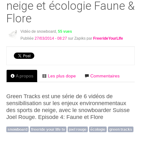
neige et écologie Faune &
Flore
Vidéo de snowboard,
55 vues
Publiée
27/03/2014 - 08:27
sur Zapiks par
FreerideYourLIfe
A propos
Les plus dope
Commentaires
Green Tracks est une série de 6 vidéos de
sensibilisation sur les enjeux environnementaux
des sports de neige, avec le snowboarder Suisse
Joel Rouge. Episode 4: Faune et Flore
snowboard
freeride your life tv
joel rouge
écologie
green tracks