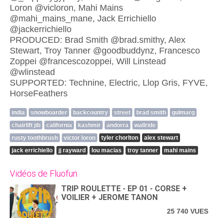
Loron @vicloron, Mahi Mains
@mahi_mains_mane, Jack Errichiello
@jackerrichiello
PRODUCED: Brad Smith @brad.smithy, Alex
Stewart, Troy Tanner @goodbuddynz, Francesco
Zoppei @francescozoppei, Will Linstead
@wlinstead
SUPPORTED: Technine, Electric, Llop Gris, FYVE,
HorseFeathers
india
snowboarder
backcountry
street
brad smith
gulmarg
chairlift jib
california
kashmir
andorra
wallride
rusty toothbrush
victor loron
tyler chorlton
alex stewart
jack errichiello
jj rayward
lou macias
troy tanner
mahi mains
Vidéos de Fluofun
TRIP ROULETTE - EP 01 - CORSE +
VOILIER + JEROME TANON
25 740 VUES