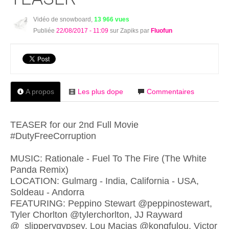
Vidéo de snowboard,
13 966 vues
Publiée
22/08/2017 - 11:09
sur Zapiks par
Fluofun
A propos
Les plus dope
Commentaires
TEASER for our 2nd Full Movie
#DutyFreeCorruption
MUSIC: Rationale - Fuel To The Fire (The White
Panda Remix)
LOCATION: Gulmarg - India, California - USA,
Soldeau - Andorra
FEATURING: Peppino Stewart @peppinostewart,
Tyler Chorlton @tylerchorlton, JJ Rayward
@_slipperygypsey, Lou Macias @kongfulou, Victor