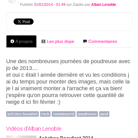
Publiée
31/01/2014 - 01:49
sur Zapiks par
Alban Lenoble
A propos
Les plus dope
Commentaires
Une des nombreuses journées de poudreuse avec
jo de 2013....
et oui c était l année dernière et vu les conditions j
ai du temps pour monter des images, mais celle la
je l ai vraiment monter a l'arrache et ça va bien!
j’espère qu'on pourra retrouver cette quantité de
neige d ici fin février :)
arêches beaufort
rock
snowboazrd
poudreuse
peuf
Vidéos d'Alban Lenoble