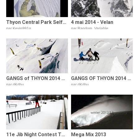
Thyon Central Park SelfMade/POV GoPro Hero 3
4 mai 2014 - Velan
par Kevin991q
par Random_Variable
144 vues
|
25/8/14
160 vues
|
5/5/14
GANGS of THYON 2014 by Völkl _ Snowboard edit by 24Pictures
GANGS OF THYON 2014 by Völkl _ TEASER
par dKdhu
par dKdhu
1 075 vues
|
14/3/14
249 vues
|
5/3/14
11e Jib Night Contest Thyon _ SNOWBOARD
Mega Mix 2013