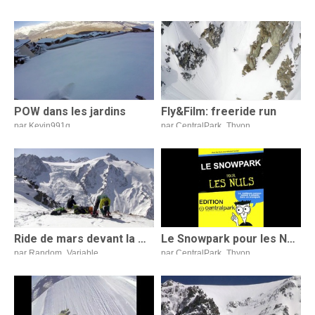
134 vues
|
29/12/23
108 vues
|
1/3/18
POW dans les jardins
Fly&Film: freeride run
par Kevin991q
par CentralPark_Thyon
66 vues
|
25/4/16
86 vues
|
8/4/16
Ride de mars devant la maison
Le Snowpark pour les Nuls
par Random_Variable
par CentralPark_Thyon
157 vues
|
24/3/15
432 vues
|
17/11/14