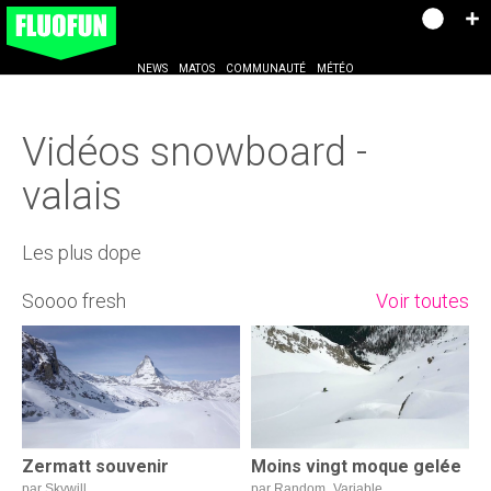
NEWS
MATOS
COMMUNAUTÉ
MÉTÉO
Vidéos snowboard -
valais
Les plus dope
Soooo fresh
Voir toutes
Zermatt souvenir
Moins vingt moque gelée
par Skywill
par Random_Variable