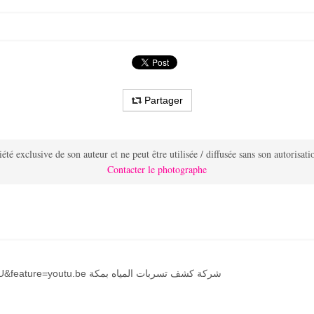
Partager
été exclusive de son auteur et ne peut être utilisée / diffusée sans son autorisati
Contacter le photographe
https://www.youtube.com/watch?v=w4ETrXtLj1U&feature=youtu.be شركة كشف تسربات المياه بمكة