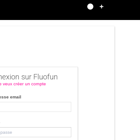
exion sur Fluofun
e veux créer un compte
esse email
e