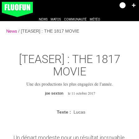
NEWS
MATOS
COMMUNAUTÉ
MÉTÉO
News
[TEASER] : THE 1817 MOVIE
[TEASER] : THE 1817
MOVIE
Une des productions les plus engagées de l'année.
le 11 octobre 2017
joe sexton
Texte :
Lucas
Un départ modeste pour un résultat incroyable.