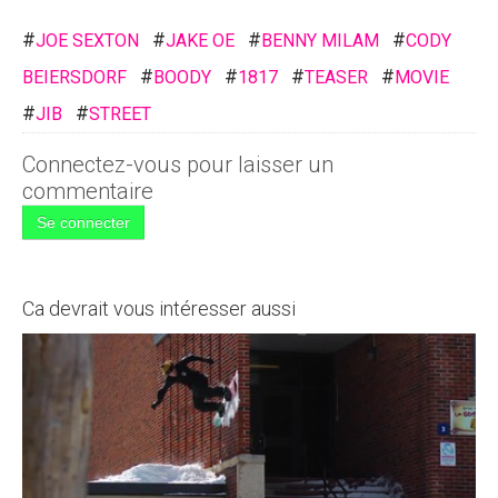
#
#
#
#
JOE SEXTON
JAKE OE
BENNY MILAM
CODY
#
#
#
#
BEIERSDORF
BOODY
1817
TEASER
MOVIE
#
#
JIB
STREET
Connectez-vous pour laisser un
commentaire
Se connecter
Ca devrait vous intéresser aussi