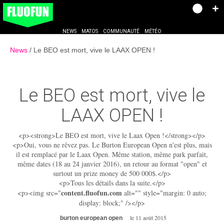
NEWS
MATOS
COMMUNAUTÉ
MÉTÉO
News
Le BEO est mort, vive le LAAX OPEN !
Le BEO est mort, vive le
LAAX OPEN !
<p><strong>Le BEO est mort, vive le Laax Open !</strong></p>
<p>Oui, vous ne rêvez pas. Le Burton European Open n'est plus, mais
il est remplacé par le Laax Open. Même station, même park parfait,
même dates (18 au 24 janvier 2016), un retour au format "open" et
surtout un prize money de 500 000$.</p>
<p>Tous les détails dans la suite.</p>
content.fluofun.com
<p><img src="
alt="" style="margin: 0 auto;
display: block;" /></p>
le 11 août 2015
burton european open