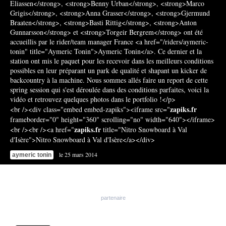
Eliassen</strong>, <strong>Benny Urban</strong>, <strong>Marco
Grigis</strong>, <strong>Anna Grasser</strong>, <strong>Gjermund
Braaten</strong>, <strong>Basti Rittig</strong>, <strong>Anton
Gunnarsson</strong> et <strong>Torgeir Bergrem</strong> ont été
accueillis par le rider/team manager France <a href="/riders/aymeric-
tonin" title="Aymeric Tonin">Aymeric Tonin</a>. Ce dernier et la
station ont mis le paquet pour les recevoir dans les meilleurs conditions
possibles en leur préparant un park de qualité et shapant un kicker de
backcountry à la machine. Nous sommes allés faire un report de cette
spring session qui s'est déroulée dans des conditions parfaites, voici la
vidéo et retrouvez quelques photos dans le portfolio !</p>
zapiks.fr
<br /><div class="embed embed-zapiks"><iframe src="
frameborder="0" height="360" scrolling="no" width="640"></iframe>
zapiks.fr
<br /><br /><a href="
title="Nitro Snowboard à Val
d'Isère">Nitro Snowboard à Val d'Isère</a></div>
le 25 mars 2014
aymeric tonin