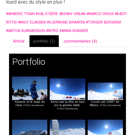
lourd avec du style en plus !
#
AYMERIC TONIN
#
VAL D'ISÈRE
#
BENNY URBAN
#
MARCO GRIGIS
#
BASTI
RITTIG
#
KNUT ELIASSEN
#
GJERMUND BRAATEN
#
TORGEIR BERGREM
#
ANTON GUNNARSSON
#
NITRO
#
ANNA GRASSER
Article
portfolio (1)
commentaires (4)
Portfolio
Aymeric et le reste du
Anna met la tête en bas
Lourd cab 1080° de
crew.
sur la grosse table.
Marco.
© Nitro Snowboards
© Nitro Snowboards
© Nitro Snowboards