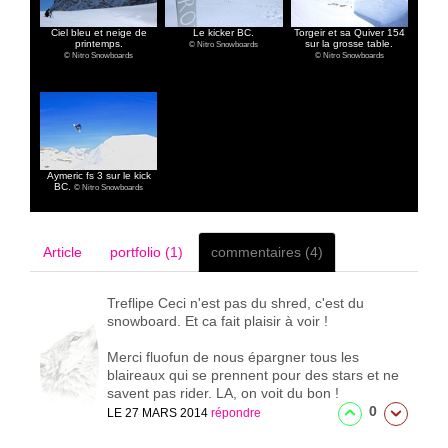
Ciel bleu et neige de
Le kicker BC.
Torgeir et sa Quiver 154
printemps.
sur la grosse table.
© Nitro Snowboards
© Nitro Snowboards
© Nitro Snowboards
Aymeric fs 3 sur le kick
BC.
© Nitro Snowboards
Article
portfolio (1)
commentaires (4)
Treflipe
Ceci n'est pas du shred, c'est du
snowboard. Et ca fait plaisir à voir !
Merci fluofun de nous épargner tous les
blaireaux qui se prennent pour des stars et ne
savent pas rider. LA, on voit du bon !
0
LE 27 MARS 2014
répondre