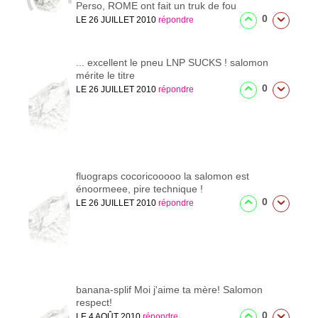
Perso, ROME ont fait un truk de fou
0
LE 26 JUILLET 2010
répondre
...
excellent le pneu LNP SUCKS ! salomon
mérite le titre
0
LE 26 JUILLET 2010
répondre
fluograps
cocoricooooo la salomon est
énoormeee, pire technique !
0
LE 26 JUILLET 2010
répondre
banana-splif
Moi j'aime ta mère! Salomon
respect!
0
LE 4 AOÛT 2010
répondre