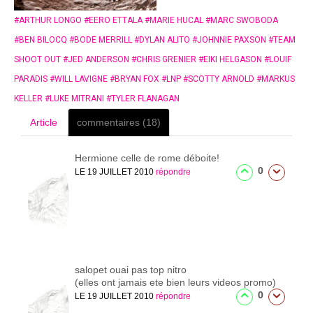
#
ARTHUR LONGO
#
EERO ETTALA
#
MARIE HUCAL
#
MARC SWOBODA
#
BEN BILOCQ
#
BODE MERRILL
#
DYLAN ALITO
#
JOHNNIE PAXSON
#
TEAM
SHOOT OUT
#
JED ANDERSON
#
CHRIS GRENIER
#
EIKI HELGASON
#
LOUIF
PARADIS
#
WILL LAVIGNE
#
BRYAN FOX
#
LNP
#
SCOTTY ARNOLD
#
MARKUS
KELLER
#
LUKE MITRANI
#
TYLER FLANAGAN
Article
commentaires (18)
Hermione
celle de rome déboite!
0
LE 19 JUILLET 2010
répondre
salopet
ouai pas top nitro
(elles ont jamais ete bien leurs videos promo)
0
LE 19 JUILLET 2010
répondre