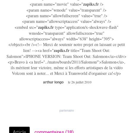
zapiks.fr
<param name="movie" value="
/>
<param name="wmode" value="transparent" />
<param name="allowfullscreen" value="true" />
<param name="allowscriptaccess" value="always" />
zapiks.fr
<embed src="
type="application/x-shockwave-flash"
wmode="transparent" allowfullscreen="true"
allowscriptaccess="always" width="638" height="395">
</object><br /><!-- Merci de soutenir notre projet en laissant ce petit
zapiks.fr
lien! --><a href="
title="Team Shoot Out:
Salomon">IPHONE VERSION: Team Shoot Out: Salomon</a></div>
<p>Bravo à <a href="../matos/boards/2011/Salomon/">Salomon</a>,
ils méritent leur victoire, même si les efforts artistiques de la vidéo
Volcom sont à noter... et Merci à Transworld d'organiser ca!</p>
le 26 juillet 2010
arthur longo
Article
commentaires (18)