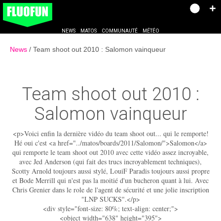
NEWS
MATOS
COMMUNAUTÉ
MÉTÉO
News
Team shoot out 2010 : Salomon vainqueur
Team shoot out 2010 :
Salomon vainqueur
<p>Voici enfin la dernière vidéo du team shoot out... qui le remporte!
Hé oui c'est <a href="../matos/boards/2011/Salomon/">Salomon</a>
qui remporte le team shoot out 2010 avec cette vidéo assez incroyable,
avec Jed Anderson (qui fait des trucs incroyablement techniques),
Scotty Arnold toujours aussi stylé, LouiF Paradis toujours aussi propre
et Bode Merrill qui n'est pas la moitié d'un bucheron quant à lui. Avec
Chris Grenier dans le role de l'agent de sécurité et une jolie inscription
"LNP SUCKS".</p>
<div style="font-size: 80%; text-align: center;">
<object width="638" height="395">