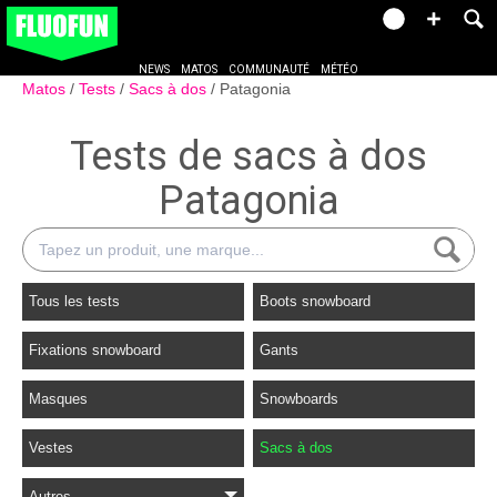
NEWS
MATOS
COMMUNAUTÉ
MÉTÉO
Matos
Tests
Sacs à dos
Patagonia
Tests de sacs à dos
Patagonia
Tous les tests
Boots snowboard
Fixations snowboard
Gants
Masques
Snowboards
Vestes
Sacs à dos
Autres