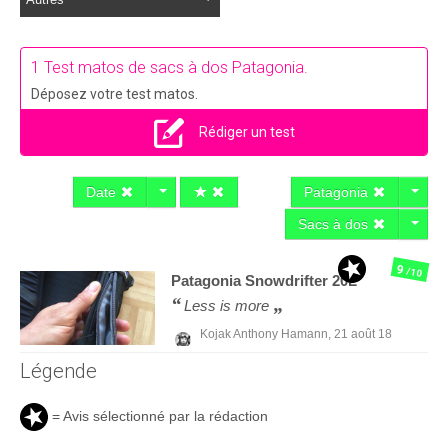
1 Test matos de sacs à dos Patagonia.
Déposez votre test matos.
Rédiger un test
Date
Patagonia
Sacs à dos
9
/10
Patagonia
Snowdrifter 20L
Less is more
Kojak Anthony Hamann,
21 août 18
Légende
= Avis sélectionné par la rédaction